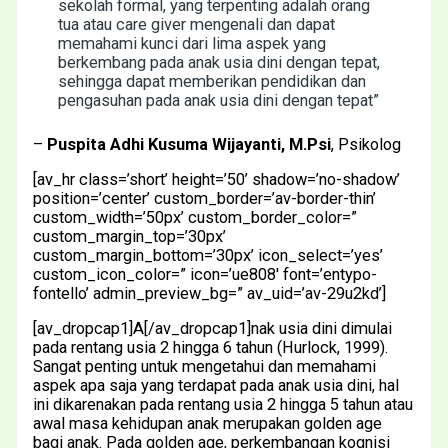
sekolah formal, yang terpenting adalah orang
tua atau care giver mengenali dan dapat
memahami kunci dari lima aspek yang
berkembang pada anak usia dini dengan tepat,
sehingga dapat memberikan pendidikan dan
pengasuhan pada anak usia dini dengan tepat”
–
Puspita Adhi Kusuma Wijayanti, M.Psi
, Psikolog
[av_hr class=’short’ height=’50’ shadow=’no-shadow’
position=’center’ custom_border=’av-border-thin’
custom_width=’50px’ custom_border_color=”
custom_margin_top=’30px’
custom_margin_bottom=’30px’ icon_select=’yes’
custom_icon_color=” icon=’ue808′ font=’entypo-
fontello’ admin_preview_bg=” av_uid=’av-29u2kd’]
[av_dropcap1]A[/av_dropcap1]nak usia dini dimulai
pada rentang usia 2 hingga 6 tahun (Hurlock, 1999).
Sangat penting untuk mengetahui dan memahami
aspek apa saja yang terdapat pada anak usia dini, hal
ini dikarenakan pada rentang usia 2 hingga 5 tahun atau
awal masa kehidupan anak merupakan golden age
bagi anak. Pada golden age, perkembangan kognisi