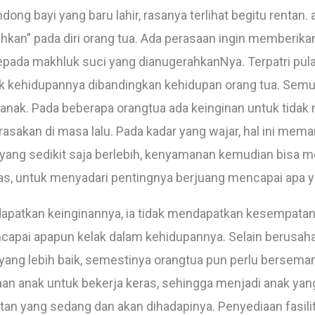
ng bayi yang baru lahir, rasanya terlihat begitu rentan. a
n” pada diri orang tua. Ada perasaan ingin memberikan 
ada makhluk suci yang dianugerahkanNya. Terpatri pula
ik kehidupannya dibandingkan kehidupan orang tua. Semua
nak. Pada beberapa orangtua ada keinginan untuk tida
 rasakan di masa lalu. Pada kadar yang wajar, hal ini m
 yang sedikit saja berlebih, kenyamanan kemudian bisa me
s, untuk menyadari pentingnya berjuang mencapai apa ya
apatkan keinginannya, ia tidak mendapatkan kesempatan
encapai apapun kelak dalam kehidupannya. Selain berusa
yang lebih baik, semestinya orangtua pun perlu bersema
anak untuk bekerja keras, sehingga menjadi anak yan
an yang sedang dan akan dihadapinya. Penyediaan fasilit