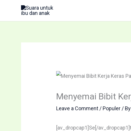
Skip
to
content
Menyemai Bibit Kerj
Leave a Comment
/
Populer
/ B
[av_dropcap1]Se[/av_dropcap1]t