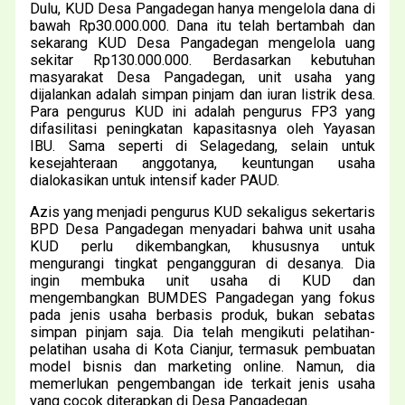
Dulu, KUD Desa Pangadegan hanya mengelola dana di
bawah Rp30.000.000. Dana itu telah bertambah dan
sekarang KUD Desa Pangadegan mengelola uang
sekitar Rp130.000.000. Berdasarkan kebutuhan
masyarakat Desa Pangadegan, unit usaha yang
dijalankan adalah simpan pinjam dan iuran listrik desa.
Para pengurus KUD ini adalah pengurus FP3 yang
difasilitasi peningkatan kapasitasnya oleh Yayasan
IBU. Sama seperti di Selagedang, selain untuk
kesejahteraan anggotanya, keuntungan usaha
dialokasikan untuk intensif kader PAUD.
Azis yang menjadi pengurus KUD sekaligus sekertaris
BPD Desa Pangadegan menyadari bahwa unit usaha
KUD perlu dikembangkan, khususnya untuk
mengurangi tingkat pengangguran di desanya. Dia
ingin membuka unit usaha di KUD dan
mengembangkan BUMDES Pangadegan yang fokus
pada jenis usaha berbasis produk, bukan sebatas
simpan pinjam saja. Dia telah mengikuti pelatihan-
pelatihan usaha di Kota Cianjur, termasuk pembuatan
model bisnis dan marketing online. Namun, dia
memerlukan pengembangan ide terkait jenis usaha
yang cocok diterapkan di Desa Pangadegan.