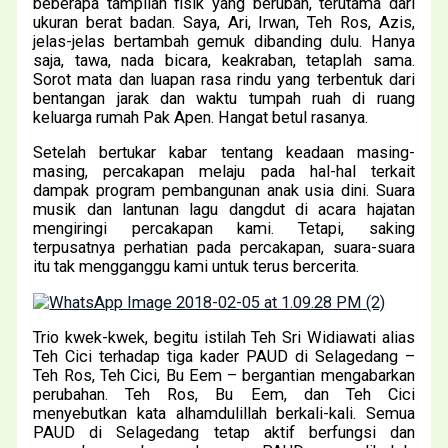
beberapa tampilan fisik yang berubah, terutama dari
ukuran berat badan. Saya, Ari, Irwan, Teh Ros, Azis,
jelas-jelas bertambah gemuk dibanding dulu. Hanya
saja, tawa, nada bicara, keakraban, tetaplah sama.
Sorot mata dan luapan rasa rindu yang terbentuk dari
bentangan jarak dan waktu tumpah ruah di ruang
keluarga rumah Pak Apen. Hangat betul rasanya.
Setelah bertukar kabar tentang keadaan masing-
masing, percakapan melaju pada hal-hal terkait
dampak program pembangunan anak usia dini. Suara
musik dan lantunan lagu dangdut di acara hajatan
mengiringi percakapan kami. Tetapi, saking
terpusatnya perhatian pada percakapan, suara-suara
itu tak mengganggu kami untuk terus bercerita.
Trio kwek-kwek, begitu istilah Teh Sri Widiawati alias
Teh Cici terhadap tiga kader PAUD di Selagedang –
Teh Ros, Teh Cici, Bu Eem – bergantian mengabarkan
perubahan. Teh Ros, Bu Eem, dan Teh Cici
menyebutkan kata alhamdulillah berkali-kali. Semua
PAUD di Selagedang tetap aktif berfungsi dan