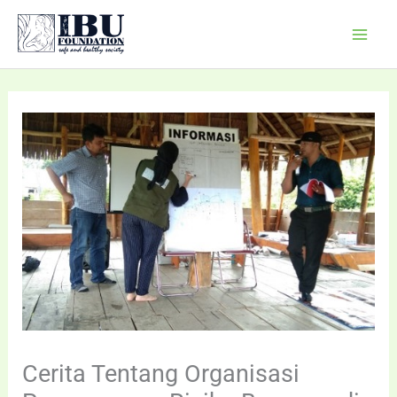
Skip
Mai
to
Men
content
Cerita Tentang Organisasi