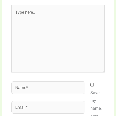
Type
here..
Name*
Save
my
Email*
name,