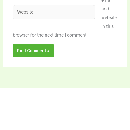
email,
Website
and
website
in this
browser for the next time I comment.