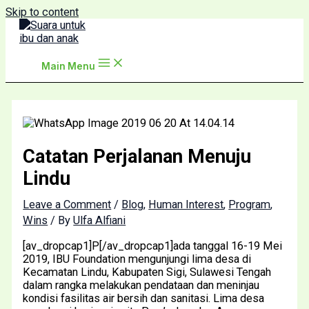
Skip to content
Main Menu
Catatan Perjalanan Menuju
Lindu
Leave a Comment
/
Blog
,
Human Interest
,
Program
,
Wins
/ By
Ulfa Alfiani
[av_dropcap1]P[/av_dropcap1]ada tanggal 16-19 Mei
2019, IBU Foundation mengunjungi lima desa di
Kecamatan Lindu, Kabupaten Sigi, Sulawesi Tengah
dalam rangka melakukan pendataan dan meninjau
kondisi fasilitas air bersih dan sanitasi. Lima desa