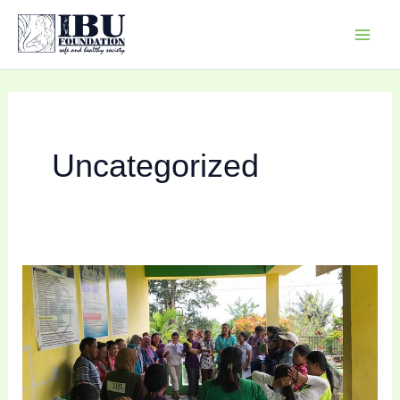
Skip
Mai
to
Men
content
Uncategorized
Positive
Change
through
Community-
Led