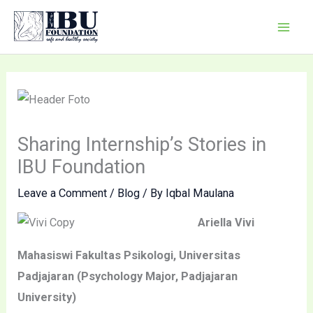
Skip
Mai
to
Men
content
Sharing Internship’s Stories in
IBU Foundation
Leave a Comment
/
Blog
/ By
Iqbal Maulana
Ariella Vivi
Mahasiswi Fakultas Psikologi, Universitas
Padjajaran (Psychology Major, Padjajaran
University)